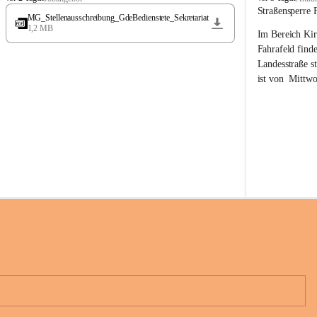
t
t
Straßensperre 
MG_Stellenausschreibung_GdeBedienstete_Sekretariat
ö
ö
1,2 MB
Im Bereich Kir
s
s
s
s
Fahrafeld finde
i
i
Landesstraße s
n
n
ist von  
Mittwo
g
g
22.08.2026 ges