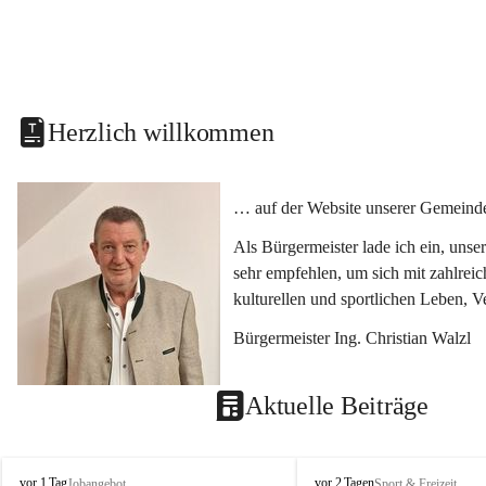
Herzlich willkommen
… auf der Website unserer Gemeinde
Als Bürgermeister lade ich ein, uns
sehr empfehlen, um sich mit zahlrei
kulturellen und sportlichen Leben, 
Bürgermeister Ing. Christian Walzl
Aktuelle Beiträge
S
S
vor 1 Tag
vor 2 Tagen
Jobangebot
Sport & Freizeit