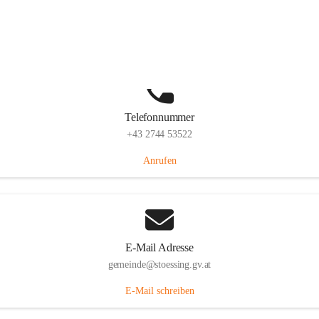
Stössing 7, 3073 Stössing, AUT
Auf Karte ansehen
Telefonnummer
+43 2744 53522
Anrufen
E-Mail Adresse
gemeinde@stoessing.gv.at
E-Mail schreiben