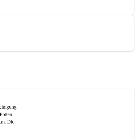
reinigung 
Pölten 
km. Die 