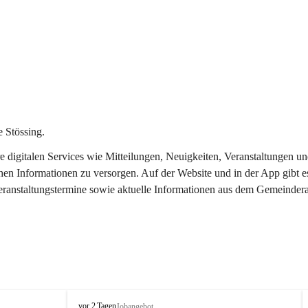
 Stössing.
ere digitalen Services wie Mitteilungen, Neuigkeiten, Veranstaltungen
chen Informationen zu versorgen. Auf der Website und in der App gibt 
Veranstaltungstermine sowie aktuelle Informationen aus dem Gemeindera
S
vor 2 Tagen
Jobangebot