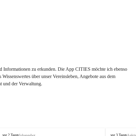
 und Informationen zu erkunden. Die App CITIES möchte ich ebenso 
es Wissenswertes über unser Vereinsleben, Angebote aus dem 
t und der Verwaltung. 
S
S
vor 2 Tagen
vor 3 Tagen
Jobangebot
Ankü