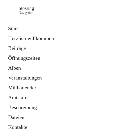
Stössing
Navigation
Start
Herzlich willkommen
öffnet
Erhebungsblatt Trinkwasser
Beiträge
in
Datei
neuem
Öffnungszeiten
Tab
öffnet
Kindergarten
in
Ordner
Alben
neuem
Tab
Veranstaltungen
Müllkalender
Amtstafel
Beschreibung
Dateien
Kontakte