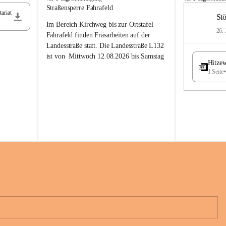
t
t
Straßensperre Fahrafeld
ariat
ö
ö
St
Im Bereich Kirchweg bis zur Ortstafel 
s
s
26. 
s
s
Fahrafeld finden Fräsarbeiten auf der 
i
i
Landesstraße statt. Die Landesstraße L132 
n
n
ist von  
Mittwoch 12.08.2026 bis Samstag 
g
g
Hitzew
22.08.2026 gesperrt!
1 Seite
•