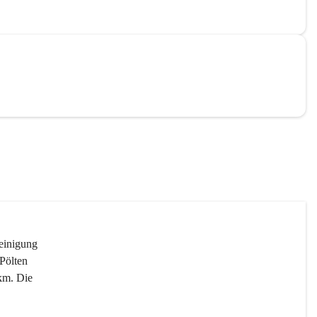
reinigung 
Pölten 
km. Die 