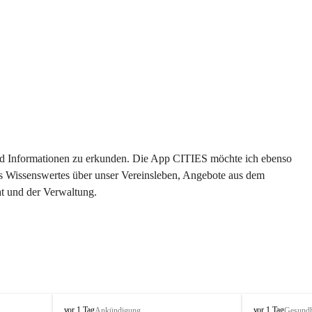
 und Informationen zu erkunden. Die App CITIES möchte ich ebenso 
es Wissenswertes über unser Vereinsleben, Angebote aus dem 
t und der Verwaltung. 
S
S
vor 1 Tag
vor 1 Tag
Ankündigung
Gesundh