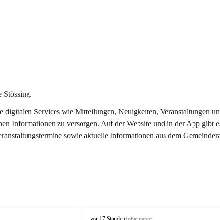
 Stössing.
ere digitalen Services wie Mitteilungen, Neuigkeiten, Veranstaltungen
chen Informationen zu versorgen. Auf der Website und in der App gibt 
Veranstaltungstermine sowie aktuelle Informationen aus dem Gemeindera
S
vor 17 Stunden
Jobangebot