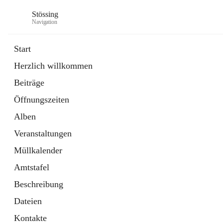
Stössing
Navigation
Start
Herzlich willkommen
öffnet
Erhebungsblatt Trinkwasser
Beiträge
in
Datei
neuem
Öffnungszeiten
Tab
öffnet
Kindergarten
in
Ordner
Alben
neuem
Tab
Veranstaltungen
Müllkalender
Amtstafel
Beschreibung
Dateien
Kontakte