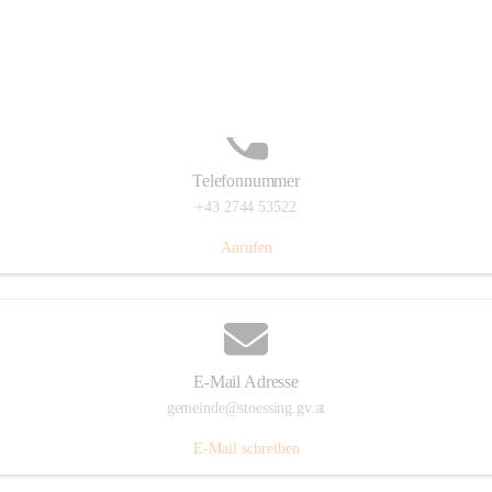
Stössing 7, 3073 Stössing, AUT
Auf Karte ansehen
Telefonnummer
+43 2744 53522
Anrufen
E-Mail Adresse
gemeinde@stoessing.gv.at
E-Mail schreiben