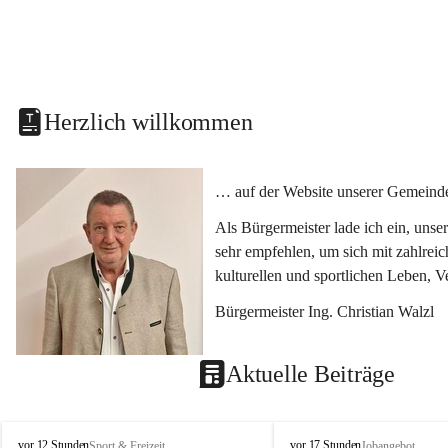
Herzlich willkommen
… auf der Website unserer Gemeinde
Als Bürgermeister lade ich ein, uns
sehr empfehlen, um sich mit zahlrei
kulturellen und sportlichen Leben, 
Bürgermeister Ing. Christian Walzl
Aktuelle Beiträge
S
S
vor 12 Stunden
vor 17 Stunden
Sport & Freizeit
Jobangebot