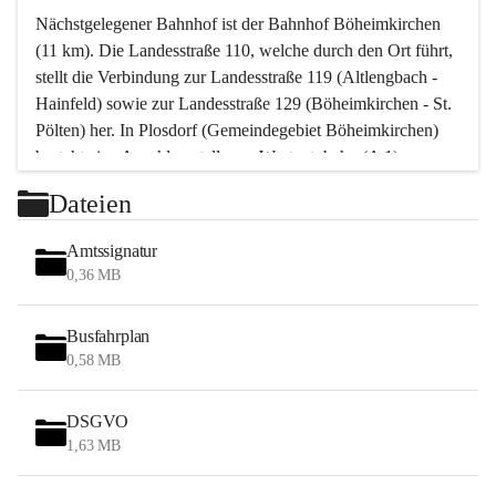
Nächstgelegener Bahnhof ist der Bahnhof Böheimkirchen 
(11 km). Die Landesstraße 110, welche durch den Ort führt, 
stellt die Verbindung zur Landesstraße 119 (Altlengbach - 
Hainfeld) sowie zur Landesstraße 129 (Böheimkirchen - St. 
Pölten) her. In Plosdorf (Gemeindegebiet Böheimkirchen) 
besteht eine Anschlussstelle zur Westautobahn (A 1).
Mit einem PKW ist St. Pölten in ca. 30 Minuten erreichbar, 
Dateien
Wien erreicht man in ca. 45 Minuten.
Stössing zählt noch zum Naherholungsraum Wien sowie 
Amtssignatur
zum Naherholungsraum St. Pölten. Viele Bauernhöfe hatten 
0,36 MB
„ihre Wiener“. Seit 1960 bauten viele Wiener 
Wochenendhäuser im Gemeindegebiet. Wegen des 
Busfahrplan
waldreichen Jagdgebietes haben viele Jagdpächter ihre 
0,58 MB
Jagdgäste.
DSGVO
Das Wandern ist aus touristischer Sicht die bedeutendste 
1,63 MB
Tätigkeit. Das hügelige Gebiet mit Wanderwegen durch 
Wiesen, Wälder und Obstkulturen lädt dazu ein. Gefördert 