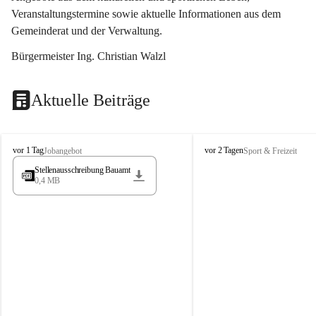
Veranstaltungstermine sowie aktuelle Informationen aus dem 
Gemeinderat und der Verwaltung. 
Bürgermeister Ing. Christian Walzl
Aktuelle Beiträge
S
S
vor 1 Tag
vor 2 Tagen
Jobangebot
Sport & Freizeit
t
t
Stellenausschreibung Bauamt
ö
ö
0,4 MB
s
s
s
s
i
i
n
n
g
g