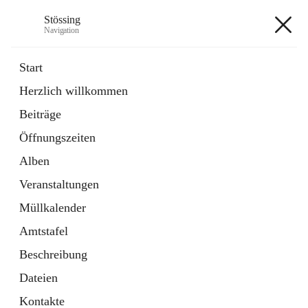
Stössing
Navigation
Stössing
Start
Herzlich willkommen
öffnet
Erhebungsblatt Trinkwasser
Beiträge
in
Datei
neuem
Öffnungszeiten
Tab
öffnet
Kindergarten
in
Ordner
Alben
neuem
Tab
Veranstaltungen
+9
Müllkalender
Amtstafel
Beschreibung
Dateien
Hauptadresse
Kontakte