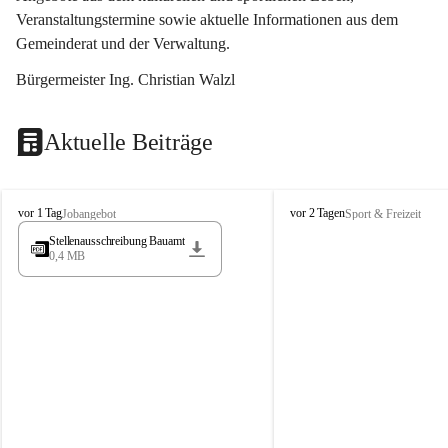
Veranstaltungstermine sowie aktuelle Informationen aus dem 
Gemeinderat und der Verwaltung. 
Bürgermeister Ing. Christian Walzl
Aktuelle Beiträge
S
S
vor 1 Tag
vor 2 Tagen
Jobangebot
Sport & Freizeit
t
t
Stellenausschreibung Bauamt
ö
ö
0,4 MB
s
s
s
s
i
i
n
n
g
g