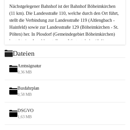
Nächstgelegener Bahnhof ist der Bahnhof Böheimkirchen 
(11 km). Die Landesstraße 110, welche durch den Ort führt, 
stellt die Verbindung zur Landesstraße 119 (Altlengbach - 
Hainfeld) sowie zur Landesstraße 129 (Böheimkirchen - St. 
Pölten) her. In Plosdorf (Gemeindegebiet Böheimkirchen) 
besteht eine Anschlussstelle zur Westautobahn (A 1).
Mit einem PKW ist St. Pölten in ca. 30 Minuten erreichbar, 
Dateien
Wien erreicht man in ca. 45 Minuten.
Stössing zählt noch zum Naherholungsraum Wien sowie 
Amtssignatur
zum Naherholungsraum St. Pölten. Viele Bauernhöfe hatten 
0,36 MB
„ihre Wiener“. Seit 1960 bauten viele Wiener 
Wochenendhäuser im Gemeindegebiet. Wegen des 
Busfahrplan
waldreichen Jagdgebietes haben viele Jagdpächter ihre 
0,58 MB
Jagdgäste.
DSGVO
Das Wandern ist aus touristischer Sicht die bedeutendste 
1,63 MB
Tätigkeit. Das hügelige Gebiet mit Wanderwegen durch 
Wiesen, Wälder und Obstkulturen lädt dazu ein. Gefördert 