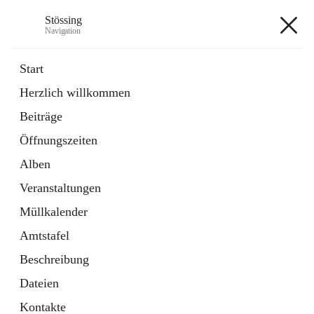
Stössing
Navigation
Stössing
Start
Herzlich willkommen
öffnet
Erhebungsblatt Trinkwasser
Beiträge
in
Datei
neuem
Öffnungszeiten
Tab
öffnet
Kindergarten
in
Ordner
Alben
neuem
Tab
Veranstaltungen
+9
Müllkalender
Amtstafel
Beschreibung
Dateien
Hauptadresse
Kontakte