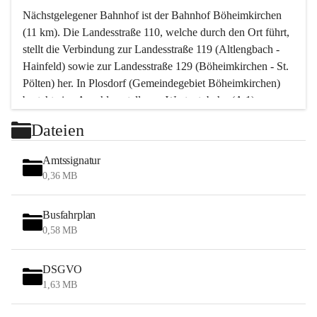
Nächstgelegener Bahnhof ist der Bahnhof Böheimkirchen 
(11 km). Die Landesstraße 110, welche durch den Ort führt, 
stellt die Verbindung zur Landesstraße 119 (Altlengbach - 
Hainfeld) sowie zur Landesstraße 129 (Böheimkirchen - St. 
Pölten) her. In Plosdorf (Gemeindegebiet Böheimkirchen) 
besteht eine Anschlussstelle zur Westautobahn (A 1).
Mit einem PKW ist St. Pölten in ca. 30 Minuten erreichbar, 
Dateien
Wien erreicht man in ca. 45 Minuten.
Stössing zählt noch zum Naherholungsraum Wien sowie 
Amtssignatur
zum Naherholungsraum St. Pölten. Viele Bauernhöfe hatten 
0,36 MB
„ihre Wiener“. Seit 1960 bauten viele Wiener 
Wochenendhäuser im Gemeindegebiet. Wegen des 
Busfahrplan
waldreichen Jagdgebietes haben viele Jagdpächter ihre 
0,58 MB
Jagdgäste.
DSGVO
Das Wandern ist aus touristischer Sicht die bedeutendste 
1,63 MB
Tätigkeit. Das hügelige Gebiet mit Wanderwegen durch 
Wiesen, Wälder und Obstkulturen lädt dazu ein. Gefördert 