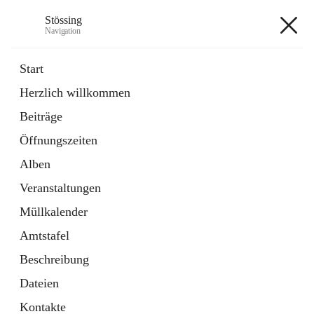
Stössing
Navigation
Stössing
Start
Herzlich willkommen
öffnet
Erhebungsblatt Trinkwasser
Beiträge
in
Datei
neuem
Öffnungszeiten
Tab
öffnet
Kindergarten
in
Ordner
Alben
neuem
Tab
Veranstaltungen
+9
Müllkalender
Amtstafel
Beschreibung
Dateien
Hauptadresse
Kontakte