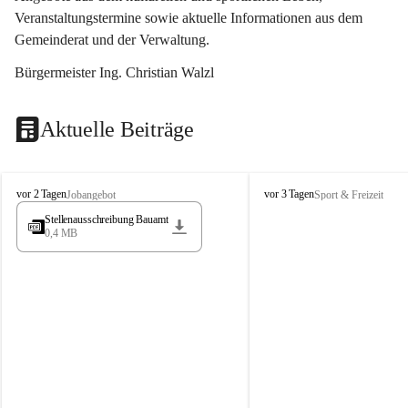
Veranstaltungstermine sowie aktuelle Informationen aus dem 
Gemeinderat und der Verwaltung. 
Bürgermeister Ing. Christian Walzl
Aktuelle Beiträge
S
S
vor 2 Tagen
vor 3 Tagen
Jobangebot
Sport & Freizeit
t
t
Stellenausschreibung Bauamt
ö
ö
0,4 MB
s
s
s
s
i
i
n
n
g
g