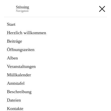
Stössing
Navigation
Stössing
Start
Herzlich willkommen
öffnet
Erhebungsblatt Trinkwasser
Beiträge
in
Datei
neuem
Öffnungszeiten
Tab
öffnet
Kindergarten
in
Ordner
Alben
neuem
Tab
Veranstaltungen
+9
Müllkalender
Amtstafel
Beschreibung
Dateien
Hauptadresse
Kontakte