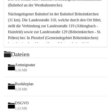
(Bahnhof an der Westbahnstrecke).
Nächstgelegener Bahnhof ist der Bahnhof Böheimkirchen 
(11 km). Die Landesstraße 110, welche durch den Ort führt, 
stellt die Verbindung zur Landesstraße 119 (Altlengbach - 
Hainfeld) sowie zur Landesstraße 129 (Böheimkirchen - St. 
Pölten) her. In Plosdorf (Gemeindegebiet Böheimkirchen) 
besteht eine Anschlussstelle zur Westautobahn (A 1).
Mit einem PKW ist St. Pölten in ca. 30 Minuten erreichbar, 
Dateien
Wien erreicht man in ca. 45 Minuten.
Stössing zählt noch zum Naherholungsraum Wien sowie 
Amtssignatur
zum Naherholungsraum St. Pölten. Viele Bauernhöfe hatten 
0,36 MB
„ihre Wiener“. Seit 1960 bauten viele Wiener 
Wochenendhäuser im Gemeindegebiet. Wegen des 
Busfahrplan
waldreichen Jagdgebietes haben viele Jagdpächter ihre 
0,58 MB
Jagdgäste.
DSGVO
Das Wandern ist aus touristischer Sicht die bedeutendste 
1,63 MB
Tätigkeit. Das hügelige Gebiet mit Wanderwegen durch 