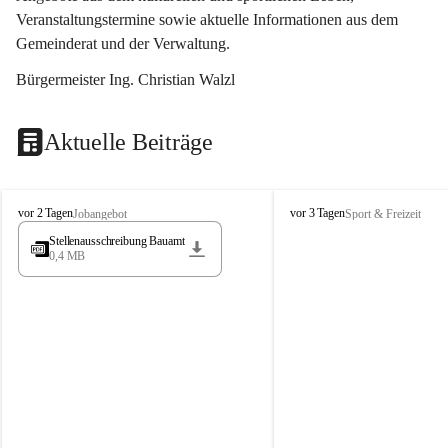
Veranstaltungstermine sowie aktuelle Informationen aus dem 
Gemeinderat und der Verwaltung. 
Bürgermeister Ing. Christian Walzl
Aktuelle Beiträge
S
S
vor 2 Tagen
vor 3 Tagen
Jobangebot
Sport & Freizeit
t
t
Stellenausschreibung Bauamt
ö
ö
0,4 MB
s
s
s
s
i
i
n
n
g
g