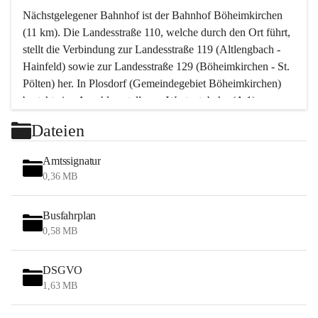
Nächstgelegener Bahnhof ist der Bahnhof Böheimkirchen 
(11 km). Die Landesstraße 110, welche durch den Ort führt, 
stellt die Verbindung zur Landesstraße 119 (Altlengbach - 
Hainfeld) sowie zur Landesstraße 129 (Böheimkirchen - St. 
Pölten) her. In Plosdorf (Gemeindegebiet Böheimkirchen) 
besteht eine Anschlussstelle zur Westautobahn (A 1).
Mit einem PKW ist St. Pölten in ca. 30 Minuten erreichbar, 
Dateien
Wien erreicht man in ca. 45 Minuten.
Stössing zählt noch zum Naherholungsraum Wien sowie 
Amtssignatur
zum Naherholungsraum St. Pölten. Viele Bauernhöfe hatten 
0,36 MB
„ihre Wiener“. Seit 1960 bauten viele Wiener 
Wochenendhäuser im Gemeindegebiet. Wegen des 
Busfahrplan
waldreichen Jagdgebietes haben viele Jagdpächter ihre 
0,58 MB
Jagdgäste.
DSGVO
Das Wandern ist aus touristischer Sicht die bedeutendste 
1,63 MB
Tätigkeit. Das hügelige Gebiet mit Wanderwegen durch 
Wiesen, Wälder und Obstkulturen lädt dazu ein. Gefördert 