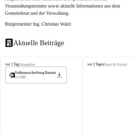
Veranstaltungstermine sowie aktuelle Informationen aus dem 
Gemeinderat und der Verwaltung. 
Bürgermeister Ing. Christian Walzl
Aktuelle Beiträge
S
S
vor 1 Tag
vor 2 Tagen
Jobangebot
Sport & Freizeit
t
t
Stellenausschreibung Bauamt
ö
ö
0,4 MB
s
s
s
s
i
i
n
n
g
g