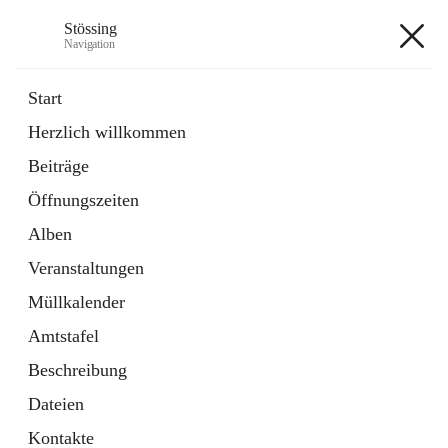
Stössing
Navigation
Stössing
Start
Herzlich willkommen
öffnet
Erhebungsblatt Trinkwasser
Beiträge
in
Datei
neuem
Öffnungszeiten
Tab
öffnet
Kindergarten
in
Ordner
Alben
neuem
Tab
Veranstaltungen
+9
Müllkalender
Amtstafel
Beschreibung
Dateien
Hauptadresse
Kontakte