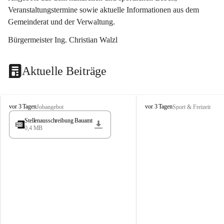
Veranstaltungstermine sowie aktuelle Informationen aus dem 
Gemeinderat und der Verwaltung. 
Bürgermeister Ing. Christian Walzl
Aktuelle Beiträge
S
S
vor 3 Tagen
vor 3 Tagen
Jobangebot
Sport & Freizeit
t
t
Stellenausschreibung Bauamt
ö
ö
0,4 MB
s
s
s
s
i
i
n
n
g
g