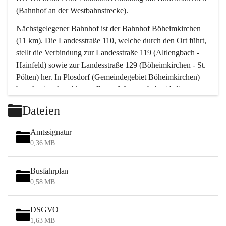
(Bahnhof an der Westbahnstrecke).
Nächstgelegener Bahnhof ist der Bahnhof Böheimkirchen 
(11 km). Die Landesstraße 110, welche durch den Ort führt, 
stellt die Verbindung zur Landesstraße 119 (Altlengbach - 
Hainfeld) sowie zur Landesstraße 129 (Böheimkirchen - St. 
Pölten) her. In Plosdorf (Gemeindegebiet Böheimkirchen) 
besteht eine Anschlussstelle zur Westautobahn (A 1).
Mit einem PKW ist St. Pölten in ca. 30 Minuten erreichbar, 
Dateien
Wien erreicht man in ca. 45 Minuten.
Stössing zählt noch zum Naherholungsraum Wien sowie 
Amtssignatur
zum Naherholungsraum St. Pölten. Viele Bauernhöfe hatten 
0,36 MB
„ihre Wiener“. Seit 1960 bauten viele Wiener 
Wochenendhäuser im Gemeindegebiet. Wegen des 
Busfahrplan
waldreichen Jagdgebietes haben viele Jagdpächter ihre 
0,58 MB
Jagdgäste.
DSGVO
Das Wandern ist aus touristischer Sicht die bedeutendste 
1,63 MB
Tätigkeit. Das hügelige Gebiet mit Wanderwegen durch 