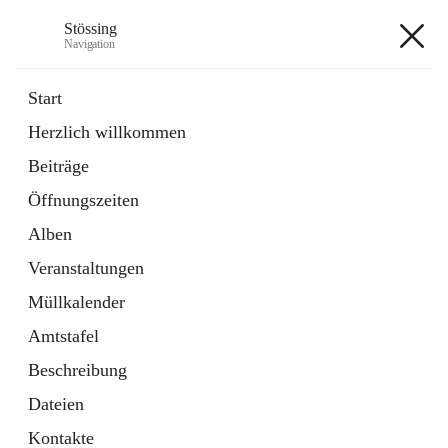
Stössing
Navigation
Stössing
Start
Herzlich willkommen
öffnet
Erhebungsblatt Trinkwasser
Beiträge
in
Datei
neuem
Öffnungszeiten
Tab
öffnet
Kindergarten
in
Ordner
Alben
neuem
Tab
Veranstaltungen
+9
Müllkalender
Amtstafel
Beschreibung
Dateien
Hauptadresse
Kontakte