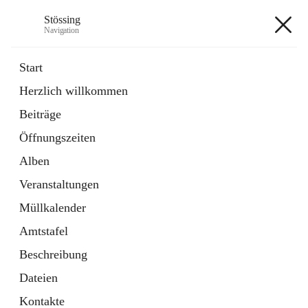
Stössing
Navigation
Stössing
Start
Herzlich willkommen
öffnet
Erhebungsblatt Trinkwasser
Beiträge
in
Datei
neuem
Öffnungszeiten
Tab
öffnet
Kindergarten
in
Ordner
Alben
neuem
Tab
Veranstaltungen
+9
Müllkalender
Amtstafel
Beschreibung
Dateien
Hauptadresse
Kontakte