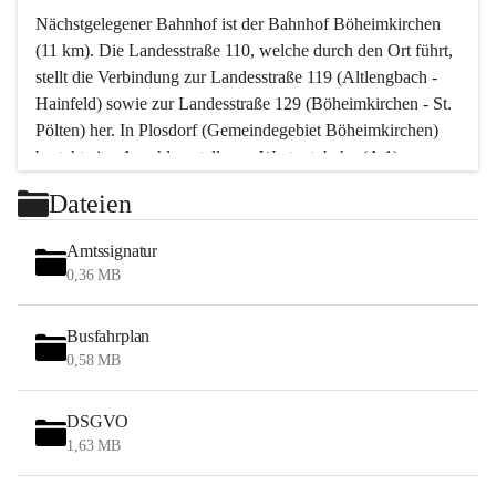
Nächstgelegener Bahnhof ist der Bahnhof Böheimkirchen 
(11 km). Die Landesstraße 110, welche durch den Ort führt, 
stellt die Verbindung zur Landesstraße 119 (Altlengbach - 
Hainfeld) sowie zur Landesstraße 129 (Böheimkirchen - St. 
Pölten) her. In Plosdorf (Gemeindegebiet Böheimkirchen) 
besteht eine Anschlussstelle zur Westautobahn (A 1).
Mit einem PKW ist St. Pölten in ca. 30 Minuten erreichbar, 
Dateien
Wien erreicht man in ca. 45 Minuten.
Stössing zählt noch zum Naherholungsraum Wien sowie 
Amtssignatur
zum Naherholungsraum St. Pölten. Viele Bauernhöfe hatten 
0,36 MB
„ihre Wiener“. Seit 1960 bauten viele Wiener 
Wochenendhäuser im Gemeindegebiet. Wegen des 
Busfahrplan
waldreichen Jagdgebietes haben viele Jagdpächter ihre 
0,58 MB
Jagdgäste.
DSGVO
Das Wandern ist aus touristischer Sicht die bedeutendste 
1,63 MB
Tätigkeit. Das hügelige Gebiet mit Wanderwegen durch 
Wiesen, Wälder und Obstkulturen lädt dazu ein. Gefördert 