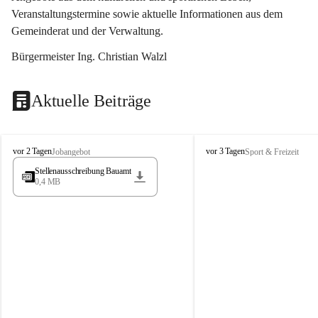
Veranstaltungstermine sowie aktuelle Informationen aus dem 
Gemeinderat und der Verwaltung. 
Bürgermeister Ing. Christian Walzl
Aktuelle Beiträge
S
S
vor 2 Tagen
vor 3 Tagen
Jobangebot
Sport & Freizeit
t
t
Stellenausschreibung Bauamt
ö
ö
0,4 MB
s
s
s
s
i
i
n
n
g
g