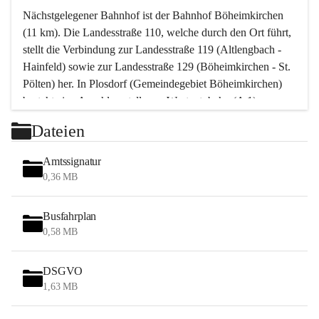
Nächstgelegener Bahnhof ist der Bahnhof Böheimkirchen 
(11 km). Die Landesstraße 110, welche durch den Ort führt, 
stellt die Verbindung zur Landesstraße 119 (Altlengbach - 
Hainfeld) sowie zur Landesstraße 129 (Böheimkirchen - St. 
Pölten) her. In Plosdorf (Gemeindegebiet Böheimkirchen) 
besteht eine Anschlussstelle zur Westautobahn (A 1).
Mit einem PKW ist St. Pölten in ca. 30 Minuten erreichbar, 
Dateien
Wien erreicht man in ca. 45 Minuten.
Stössing zählt noch zum Naherholungsraum Wien sowie 
Amtssignatur
zum Naherholungsraum St. Pölten. Viele Bauernhöfe hatten 
0,36 MB
„ihre Wiener“. Seit 1960 bauten viele Wiener 
Wochenendhäuser im Gemeindegebiet. Wegen des 
Busfahrplan
waldreichen Jagdgebietes haben viele Jagdpächter ihre 
0,58 MB
Jagdgäste.
DSGVO
Das Wandern ist aus touristischer Sicht die bedeutendste 
1,63 MB
Tätigkeit. Das hügelige Gebiet mit Wanderwegen durch 
Wiesen, Wälder und Obstkulturen lädt dazu ein. Gefördert 