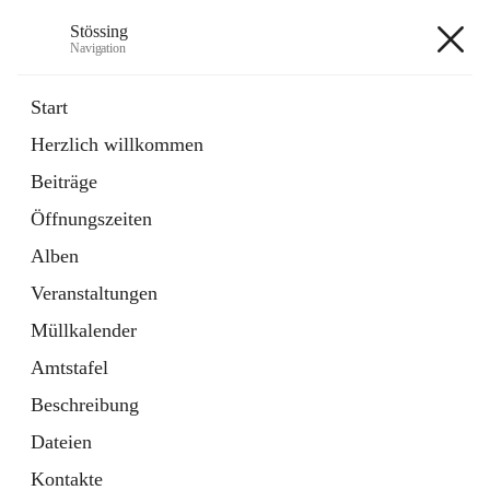
Stössing
Navigation
Stössing
Start
Herzlich willkommen
öffnet
Erhebungsblatt Trinkwasser
Beiträge
in
Datei
neuem
Öffnungszeiten
Tab
öffnet
Kindergarten
in
Ordner
Alben
neuem
Tab
Veranstaltungen
+9
Müllkalender
Amtstafel
Beschreibung
Dateien
Hauptadresse
Kontakte