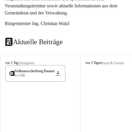
Veranstaltungstermine sowie aktuelle Informationen aus dem 
Gemeinderat und der Verwaltung. 
Bürgermeister Ing. Christian Walzl
Aktuelle Beiträge
S
S
vor 1 Tag
vor 2 Tagen
Jobangebot
Sport & Freizeit
t
t
Stellenausschreibung Bauamt
ö
ö
0,4 MB
s
s
s
s
i
i
n
n
g
g