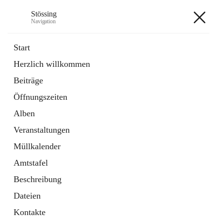
Stössing
Navigation
Stössing
Start
Herzlich willkommen
öffnet
Erhebungsblatt Trinkwasser
Beiträge
in
Datei
neuem
Öffnungszeiten
Tab
öffnet
Kindergarten
in
Ordner
Alben
neuem
Tab
Veranstaltungen
+9
Müllkalender
Amtstafel
Beschreibung
Dateien
Hauptadresse
Kontakte