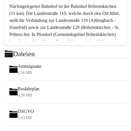
Nächstgelegener Bahnhof ist der Bahnhof Böheimkirchen 
(11 km). Die Landesstraße 110, welche durch den Ort führt, 
stellt die Verbindung zur Landesstraße 119 (Altlengbach - 
Hainfeld) sowie zur Landesstraße 129 (Böheimkirchen - St. 
Pölten) her. In Plosdorf (Gemeindegebiet Böheimkirchen) 
besteht eine Anschlussstelle zur Westautobahn (A 1).
Mit einem PKW ist St. Pölten in ca. 30 Minuten erreichbar, 
Dateien
Wien erreicht man in ca. 45 Minuten.
Stössing zählt noch zum Naherholungsraum Wien sowie 
Amtssignatur
zum Naherholungsraum St. Pölten. Viele Bauernhöfe hatten 
0,36 MB
„ihre Wiener“. Seit 1960 bauten viele Wiener 
Wochenendhäuser im Gemeindegebiet. Wegen des 
Busfahrplan
waldreichen Jagdgebietes haben viele Jagdpächter ihre 
0,58 MB
Jagdgäste.
DSGVO
Das Wandern ist aus touristischer Sicht die bedeutendste 
1,63 MB
Tätigkeit. Das hügelige Gebiet mit Wanderwegen durch 
Wiesen, Wälder und Obstkulturen lädt dazu ein. Gefördert 