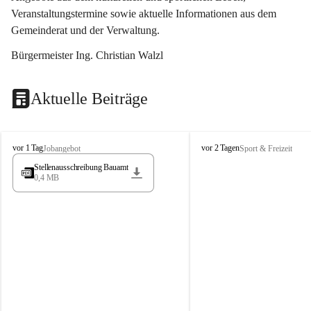
Veranstaltungstermine sowie aktuelle Informationen aus dem 
Gemeinderat und der Verwaltung. 
Bürgermeister Ing. Christian Walzl
Aktuelle Beiträge
S
S
vor 1 Tag
vor 2 Tagen
Jobangebot
Sport & Freizeit
t
t
Stellenausschreibung Bauamt
ö
ö
0,4 MB
s
s
s
s
i
i
n
n
g
g