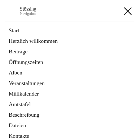
Stössing
Navigation
Stössing
Start
Herzlich willkommen
öffnet
Erhebungsblatt Trinkwasser
Beiträge
in
Datei
neuem
Öffnungszeiten
Tab
öffnet
Kindergarten
in
Ordner
Alben
neuem
Tab
Veranstaltungen
+9
Müllkalender
Amtstafel
Beschreibung
Dateien
Hauptadresse
Kontakte