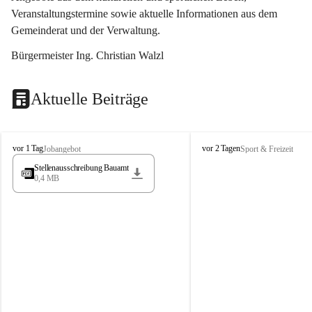
Veranstaltungstermine sowie aktuelle Informationen aus dem 
Gemeinderat und der Verwaltung. 
Bürgermeister Ing. Christian Walzl
Aktuelle Beiträge
S
S
vor 1 Tag
vor 2 Tagen
Jobangebot
Sport & Freizeit
t
t
Stellenausschreibung Bauamt
ö
ö
0,4 MB
s
s
s
s
i
i
n
n
g
g