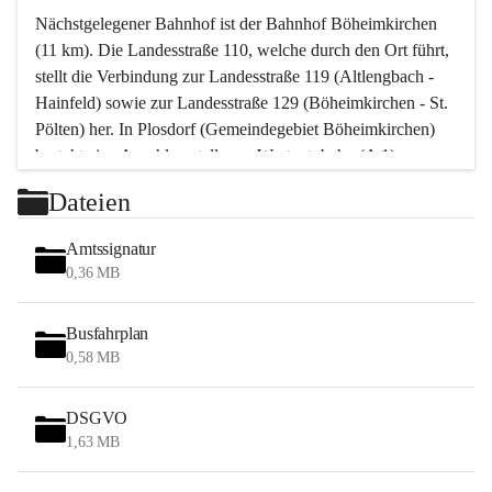
Nächstgelegener Bahnhof ist der Bahnhof Böheimkirchen 
(11 km). Die Landesstraße 110, welche durch den Ort führt, 
stellt die Verbindung zur Landesstraße 119 (Altlengbach - 
Hainfeld) sowie zur Landesstraße 129 (Böheimkirchen - St. 
Pölten) her. In Plosdorf (Gemeindegebiet Böheimkirchen) 
besteht eine Anschlussstelle zur Westautobahn (A 1).
Mit einem PKW ist St. Pölten in ca. 30 Minuten erreichbar, 
Dateien
Wien erreicht man in ca. 45 Minuten.
Stössing zählt noch zum Naherholungsraum Wien sowie 
Amtssignatur
zum Naherholungsraum St. Pölten. Viele Bauernhöfe hatten 
0,36 MB
„ihre Wiener“. Seit 1960 bauten viele Wiener 
Wochenendhäuser im Gemeindegebiet. Wegen des 
Busfahrplan
waldreichen Jagdgebietes haben viele Jagdpächter ihre 
0,58 MB
Jagdgäste.
DSGVO
Das Wandern ist aus touristischer Sicht die bedeutendste 
1,63 MB
Tätigkeit. Das hügelige Gebiet mit Wanderwegen durch 
Wiesen, Wälder und Obstkulturen lädt dazu ein. Gefördert 