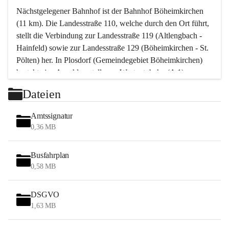
Nächstgelegener Bahnhof ist der Bahnhof Böheimkirchen 
(11 km). Die Landesstraße 110, welche durch den Ort führt, 
stellt die Verbindung zur Landesstraße 119 (Altlengbach - 
Hainfeld) sowie zur Landesstraße 129 (Böheimkirchen - St. 
Pölten) her. In Plosdorf (Gemeindegebiet Böheimkirchen) 
besteht eine Anschlussstelle zur Westautobahn (A 1).
Mit einem PKW ist St. Pölten in ca. 30 Minuten erreichbar, 
Dateien
Wien erreicht man in ca. 45 Minuten.
Stössing zählt noch zum Naherholungsraum Wien sowie 
Amtssignatur
zum Naherholungsraum St. Pölten. Viele Bauernhöfe hatten 
0,36 MB
„ihre Wiener“. Seit 1960 bauten viele Wiener 
Wochenendhäuser im Gemeindegebiet. Wegen des 
Busfahrplan
waldreichen Jagdgebietes haben viele Jagdpächter ihre 
0,58 MB
Jagdgäste.
DSGVO
Das Wandern ist aus touristischer Sicht die bedeutendste 
1,63 MB
Tätigkeit. Das hügelige Gebiet mit Wanderwegen durch 
Wiesen, Wälder und Obstkulturen lädt dazu ein. Gefördert 