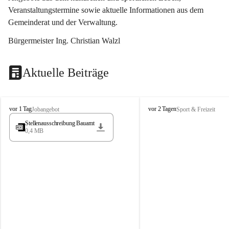
Veranstaltungstermine sowie aktuelle Informationen aus dem 
Gemeinderat und der Verwaltung. 
Bürgermeister Ing. Christian Walzl
Aktuelle Beiträge
S
S
vor 1 Tag
vor 2 Tagen
Jobangebot
Sport & Freizeit
t
t
Stellenausschreibung Bauamt
ö
ö
0,4 MB
s
s
s
s
i
i
n
n
g
g