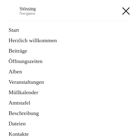
Stössing
Navigation
Stössing
Start
Herzlich willkommen
öffnet
Erhebungsblatt Trinkwasser
Beiträge
in
Datei
neuem
Öffnungszeiten
Tab
öffnet
Kindergarten
in
Ordner
Alben
neuem
Tab
Veranstaltungen
+9
Müllkalender
Amtstafel
Beschreibung
Dateien
Hauptadresse
Kontakte