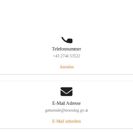
Stössing 7, 3073 Stössing, AUT
Auf Karte ansehen
Telefonnummer
+43 2744 53522
Anrufen
E-Mail Adresse
gemeinde@stoessing.gv.at
E-Mail schreiben