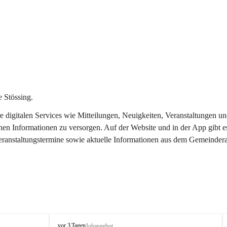
 Stössing.
ere digitalen Services wie Mitteilungen, Neuigkeiten, Veranstaltungen
chen Informationen zu versorgen. Auf der Website und in der App gibt 
Veranstaltungstermine sowie aktuelle Informationen aus dem Gemeindera
S
vor 3 Tagen
Jobangebot