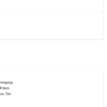
reinigung 
Pölten 
km. Die 