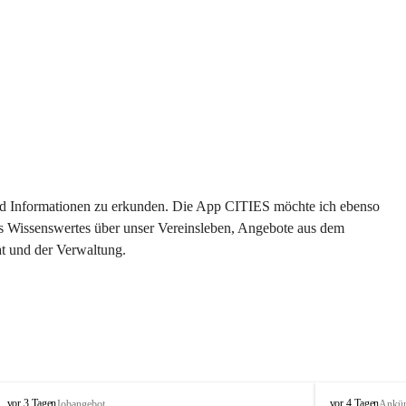
 und Informationen zu erkunden. Die App CITIES möchte ich ebenso 
es Wissenswertes über unser Vereinsleben, Angebote aus dem 
t und der Verwaltung. 
S
S
vor 3 Tagen
vor 4 Tagen
Jobangebot
Ankü