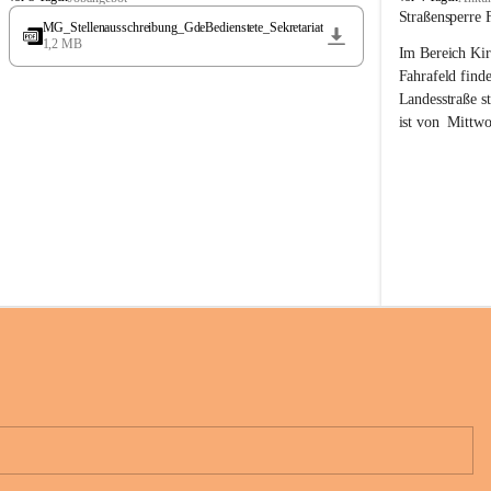
t
t
Straßensperre 
MG_Stellenausschreibung_GdeBedienstete_Sekretariat
ö
ö
1,2 MB
Im Bereich Kir
s
s
s
s
Fahrafeld finde
i
i
Landesstraße s
n
n
ist von  
Mittwo
g
g
22.08.2026 ges