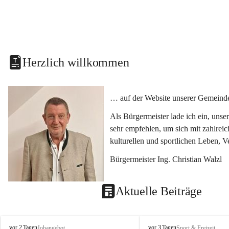
Herzlich willkommen
… auf der Website unserer Gemeinde
Als Bürgermeister lade ich ein, uns
sehr empfehlen, um sich mit zahlrei
kulturellen und sportlichen Leben, 
Bürgermeister Ing. Christian Walzl
Aktuelle Beiträge
S
S
vor 2 Tagen
vor 3 Tagen
Jobangebot
Sport & Freizeit