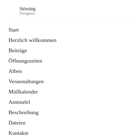
Stössing
Navigation
Start
Herzlich willkommen
öffnet
Erhebungsblatt Trinkwasser
Beiträge
in
Datei
neuem
Öffnungszeiten
Tab
öffnet
Kindergarten
in
Ordner
Alben
neuem
Tab
Veranstaltungen
Müllkalender
Amtstafel
Beschreibung
Dateien
Kontakte