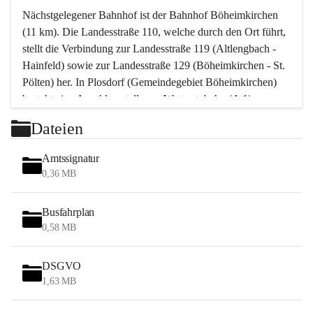
Nächstgelegener Bahnhof ist der Bahnhof Böheimkirchen 
(11 km). Die Landesstraße 110, welche durch den Ort führt, 
stellt die Verbindung zur Landesstraße 119 (Altlengbach - 
Hainfeld) sowie zur Landesstraße 129 (Böheimkirchen - St. 
Pölten) her. In Plosdorf (Gemeindegebiet Böheimkirchen) 
besteht eine Anschlussstelle zur Westautobahn (A 1).
Mit einem PKW ist St. Pölten in ca. 30 Minuten erreichbar, 
Dateien
Wien erreicht man in ca. 45 Minuten.
Stössing zählt noch zum Naherholungsraum Wien sowie 
Amtssignatur
zum Naherholungsraum St. Pölten. Viele Bauernhöfe hatten 
0,36 MB
„ihre Wiener“. Seit 1960 bauten viele Wiener 
Wochenendhäuser im Gemeindegebiet. Wegen des 
Busfahrplan
waldreichen Jagdgebietes haben viele Jagdpächter ihre 
0,58 MB
Jagdgäste.
DSGVO
Das Wandern ist aus touristischer Sicht die bedeutendste 
1,63 MB
Tätigkeit. Das hügelige Gebiet mit Wanderwegen durch 
Wiesen, Wälder und Obstkulturen lädt dazu ein. Gefördert 