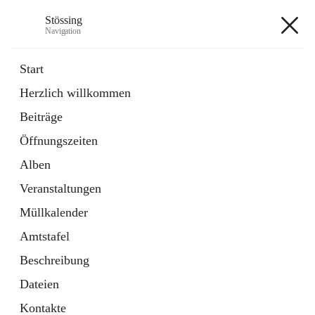
Stössing
Navigation
Stössing
Start
Herzlich willkommen
öffnet
Erhebungsblatt Trinkwasser
Beiträge
in
Datei
neuem
Öffnungszeiten
Tab
öffnet
Kindergarten
in
Ordner
Alben
neuem
Tab
Veranstaltungen
+9
Müllkalender
Amtstafel
Beschreibung
Dateien
Hauptadresse
Kontakte