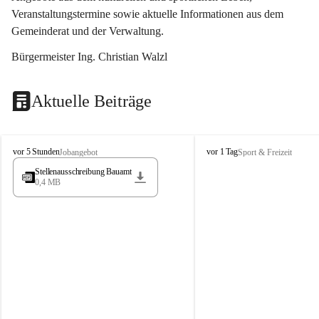
Veranstaltungstermine sowie aktuelle Informationen aus dem 
Gemeinderat und der Verwaltung. 
Bürgermeister Ing. Christian Walzl
Aktuelle Beiträge
S
S
vor 5 Stunden
vor 1 Tag
Jobangebot
Sport & Freizeit
t
t
Stellenausschreibung Bauamt
ö
ö
0,4 MB
s
s
s
s
i
i
n
n
g
g