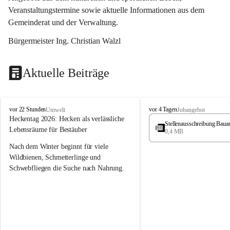
Veranstaltungstermine sowie aktuelle Informationen aus dem 
Gemeinderat und der Verwaltung. 
Bürgermeister Ing. Christian Walzl
Aktuelle Beiträge
S
S
vor 22 Stunden
vor 4 Tagen
Umwelt
Jobangebot
t
t
Heckentag 2026: Hecken als verlässliche 
Stellenausschreibung Baua
ö
ö
Lebensräume für Bestäuber
0,4 MB
s
s
s
s
Nach dem Winter beginnt für viele 
i
i
Wildbienen, Schmetterlinge und 
n
n
Schwebfliegen die Suche nach Nahrung. 
g
g
Gerade in dieser Zeit, wenn erst wenige 
Pflanzen blühen, sind heimische Hecken 
von besonderer Bedeutung. Mit ihren 
frühen Blüten liefern sie wertvollen Pollen 
und Nektar und schaffen damit wichtige 