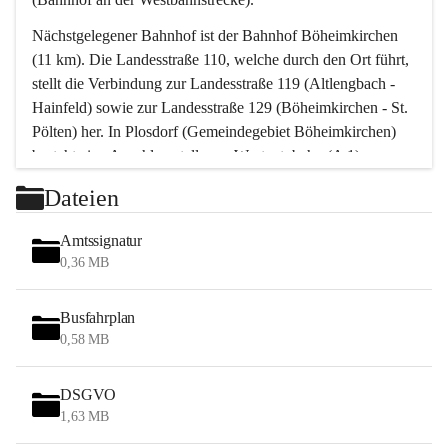
Nächstgelegener Bahnhof ist der Bahnhof Böheimkirchen 
(11 km). Die Landesstraße 110, welche durch den Ort führt, 
stellt die Verbindung zur Landesstraße 119 (Altlengbach - 
Hainfeld) sowie zur Landesstraße 129 (Böheimkirchen - St. 
Pölten) her. In Plosdorf (Gemeindegebiet Böheimkirchen) 
besteht eine Anschlussstelle zur Westautobahn (A 1).
Mit einem PKW ist St. Pölten in ca. 30 Minuten erreichbar, 
Dateien
Wien erreicht man in ca. 45 Minuten.
Stössing zählt noch zum Naherholungsraum Wien sowie 
Amtssignatur
zum Naherholungsraum St. Pölten. Viele Bauernhöfe hatten 
0,36 MB
„ihre Wiener“. Seit 1960 bauten viele Wiener 
Wochenendhäuser im Gemeindegebiet. Wegen des 
Busfahrplan
waldreichen Jagdgebietes haben viele Jagdpächter ihre 
0,58 MB
Jagdgäste.
DSGVO
Das Wandern ist aus touristischer Sicht die bedeutendste 
1,63 MB
Tätigkeit. Das hügelige Gebiet mit Wanderwegen durch 
Wiesen, Wälder und Obstkulturen lädt dazu ein. Gefördert 