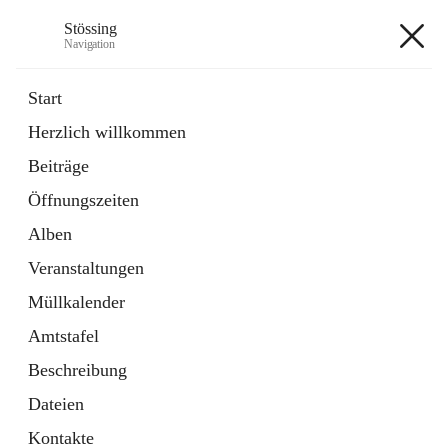
Stössing
Navigation
Stössing
Start
Herzlich willkommen
öffnet
Erhebungsblatt Trinkwasser
Beiträge
in
Datei
neuem
Öffnungszeiten
Tab
öffnet
Kindergarten
in
Ordner
Alben
neuem
Tab
Veranstaltungen
+9
Müllkalender
Amtstafel
Beschreibung
Dateien
Hauptadresse
Kontakte