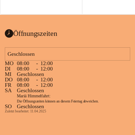
Voraussetzungen für einen erfolgreichen 
Start ins Jahr. Beim Heckentag 2026 
können ab 1. September wieder heimische 
Sträucher, Bäume und Heckenpakete aus 
regionalem Saatgut bestellt werden, die 
Öffnungszeiten
Vielfalt in Gärten bringen und zugleich 
wertvolle Lebensräume für Bestäuber 
schaffen.
Geschlossen
Wie wichtig Hecken sind zeigt das 
österreichweite Forschungsprojekt 
MO
08:00
-
12:00
DI
08:00
-
12:00
„Heckenleben“ des Vereins Regionale 
MI
Geschlossen
Gehölzvermehrung. Die Untersuchungen 
DO
08:00
-
12:00
machen deutlich, dass Bestäuber auf ein 
FR
08:00
-
12:00
möglichst durchgehendes 
SA
Geschlossen
Nahrungsangebot angewiesen sind. 
Mariä Himmelfahrt:
Heimische Hecken können 
Die Öffnungszeiten können an diesem Feiertag abweichen.
SO
Geschlossen
Versorgungslücken schließen, weil 
Zuletzt bearbeitet: 11.04.2025
unterschiedliche Gehölzarten zu 
verschiedenen Zeitpunkten blühen und 
sich im Jahresverlauf ergänzen.