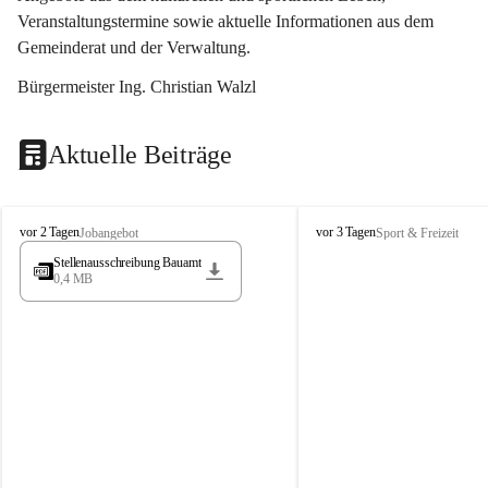
Veranstaltungstermine sowie aktuelle Informationen aus dem 
Gemeinderat und der Verwaltung. 
Bürgermeister Ing. Christian Walzl
Aktuelle Beiträge
S
S
vor 2 Tagen
vor 3 Tagen
Jobangebot
Sport & Freizeit
t
t
Stellenausschreibung Bauamt
ö
ö
0,4 MB
s
s
s
s
i
i
n
n
g
g