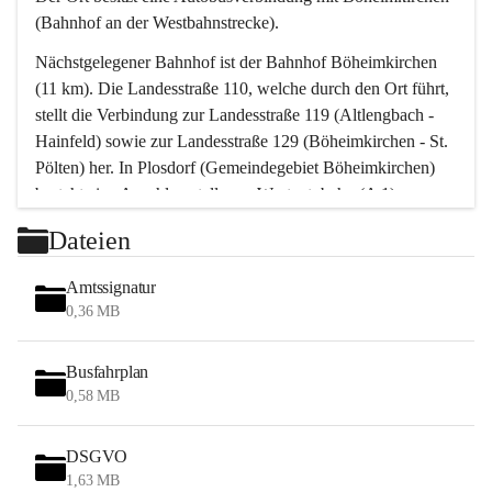
(Bahnhof an der Westbahnstrecke).
Nächstgelegener Bahnhof ist der Bahnhof Böheimkirchen 
(11 km). Die Landesstraße 110, welche durch den Ort führt, 
stellt die Verbindung zur Landesstraße 119 (Altlengbach - 
Hainfeld) sowie zur Landesstraße 129 (Böheimkirchen - St. 
Pölten) her. In Plosdorf (Gemeindegebiet Böheimkirchen) 
besteht eine Anschlussstelle zur Westautobahn (A 1).
Mit einem PKW ist St. Pölten in ca. 30 Minuten erreichbar, 
Dateien
Wien erreicht man in ca. 45 Minuten.
Stössing zählt noch zum Naherholungsraum Wien sowie 
Amtssignatur
zum Naherholungsraum St. Pölten. Viele Bauernhöfe hatten 
0,36 MB
„ihre Wiener“. Seit 1960 bauten viele Wiener 
Wochenendhäuser im Gemeindegebiet. Wegen des 
Busfahrplan
waldreichen Jagdgebietes haben viele Jagdpächter ihre 
0,58 MB
Jagdgäste.
DSGVO
Das Wandern ist aus touristischer Sicht die bedeutendste 
1,63 MB
Tätigkeit. Das hügelige Gebiet mit Wanderwegen durch 