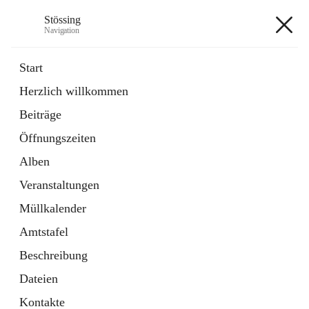
Stössing
Navigation
Stössing
Start
Herzlich willkommen
öffnet
Erhebungsblatt Trinkwasser
Beiträge
in
Datei
neuem
Öffnungszeiten
Tab
öffnet
Kindergarten
in
Ordner
Alben
neuem
Tab
Veranstaltungen
+9
Müllkalender
Amtstafel
Beschreibung
Dateien
Hauptadresse
Kontakte