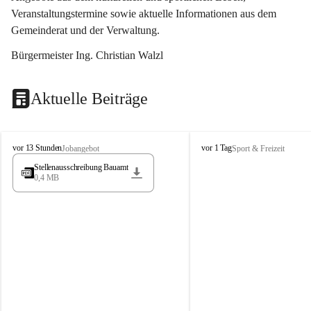
Veranstaltungstermine sowie aktuelle Informationen aus dem 
Gemeinderat und der Verwaltung. 
Bürgermeister Ing. Christian Walzl
Aktuelle Beiträge
S
S
vor 13 Stunden
vor 1 Tag
Jobangebot
Sport & Freizeit
t
t
Stellenausschreibung Bauamt
ö
ö
0,4 MB
s
s
s
s
i
i
n
n
g
g