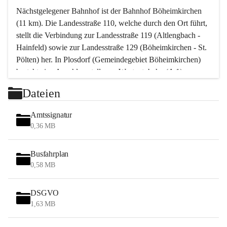
Nächstgelegener Bahnhof ist der Bahnhof Böheimkirchen 
(11 km). Die Landesstraße 110, welche durch den Ort führt, 
stellt die Verbindung zur Landesstraße 119 (Altlengbach - 
Hainfeld) sowie zur Landesstraße 129 (Böheimkirchen - St. 
Pölten) her. In Plosdorf (Gemeindegebiet Böheimkirchen) 
besteht eine Anschlussstelle zur Westautobahn (A 1).
Mit einem PKW ist St. Pölten in ca. 30 Minuten erreichbar, 
Dateien
Wien erreicht man in ca. 45 Minuten.
Stössing zählt noch zum Naherholungsraum Wien sowie 
Amtssignatur
zum Naherholungsraum St. Pölten. Viele Bauernhöfe hatten 
0,36 MB
„ihre Wiener“. Seit 1960 bauten viele Wiener 
Wochenendhäuser im Gemeindegebiet. Wegen des 
Busfahrplan
waldreichen Jagdgebietes haben viele Jagdpächter ihre 
0,58 MB
Jagdgäste.
DSGVO
Das Wandern ist aus touristischer Sicht die bedeutendste 
1,63 MB
Tätigkeit. Das hügelige Gebiet mit Wanderwegen durch 
Wiesen, Wälder und Obstkulturen lädt dazu ein. Gefördert 