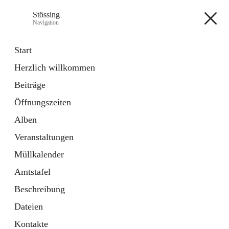
Stössing
Navigation
Stössing
Start
Herzlich willkommen
öffnet
Erhebungsblatt Trinkwasser
Beiträge
in
Datei
neuem
Öffnungszeiten
Tab
öffnet
Kindergarten
in
Ordner
Alben
neuem
Tab
Veranstaltungen
+9
Müllkalender
Amtstafel
Beschreibung
Dateien
Hauptadresse
Kontakte