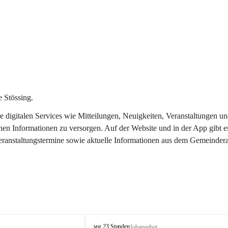
 Stössing.
ere digitalen Services wie Mitteilungen, Neuigkeiten, Veranstaltungen
chen Informationen zu versorgen. Auf der Website und in der App gibt 
Veranstaltungstermine sowie aktuelle Informationen aus dem Gemeindera
S
vor 23 Stunden
Jobangebot