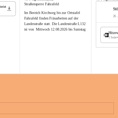
t
t
Straßensperre Fahrafeld
ariat
ö
ö
St
Im Bereich Kirchweg bis zur Ortstafel 
s
s
26. 
s
s
Fahrafeld finden Fräsarbeiten auf der 
i
i
Landesstraße statt. Die Landesstraße L132 
n
n
ist von  
Mittwoch 12.08.2026 bis Samstag 
g
g
Hitzew
22.08.2026 gesperrt!
1 Seite
•