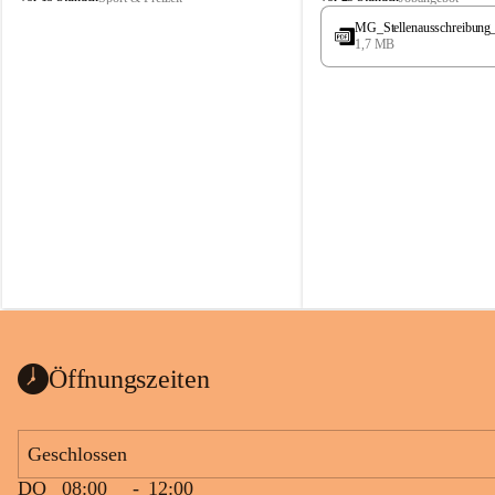
t
t
MG_Stellenausschreibung
ö
ö
1,7 MB
s
s
s
s
i
i
n
n
g
g
Öffnungszeiten
Geschlossen
DO
08:00
-
12:00