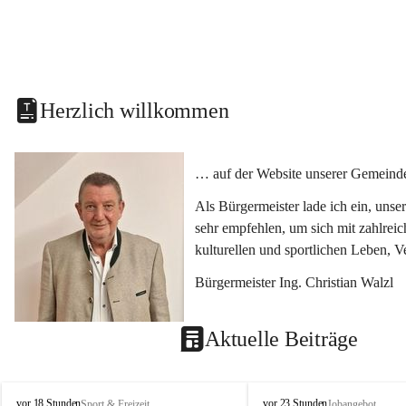
Herzlich willkommen
… auf der Website unserer Gemeinde
Als Bürgermeister lade ich ein, uns
sehr empfehlen, um sich mit zahlrei
kulturellen und sportlichen Leben, 
Bürgermeister Ing. Christian Walzl
Aktuelle Beiträge
S
S
vor 18 Stunden
vor 23 Stunden
Sport & Freizeit
Jobangebot