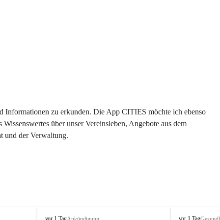
 und Informationen zu erkunden. Die App CITIES möchte ich ebenso 
es Wissenswertes über unser Vereinsleben, Angebote aus dem 
t und der Verwaltung. 
S
S
vor 1 Tag
vor 1 Tag
Ankündigung
Gesundh