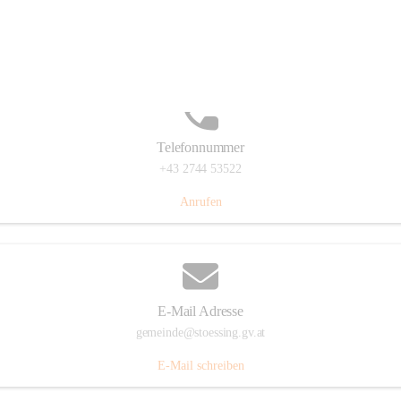
Stössing 7, 3073 Stössing, AUT
Auf Karte ansehen
Telefonnummer
+43 2744 53522
Anrufen
E-Mail Adresse
gemeinde@stoessing.gv.at
E-Mail schreiben