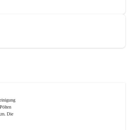
reinigung 
Pölten 
km. Die 