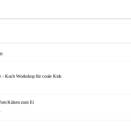
n
e - Koch Workshop für coole Kids
- Vom Küken zum Ei
T